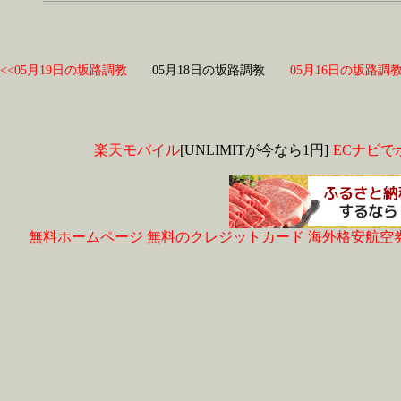
<<05月19日の坂路調教
05月18日の坂路調教
05月16日の坂路調教
楽天モバイル
[UNLIMITが今なら1円]
ECナビで
無料ホームページ
無料のクレジットカード
海外格安航空