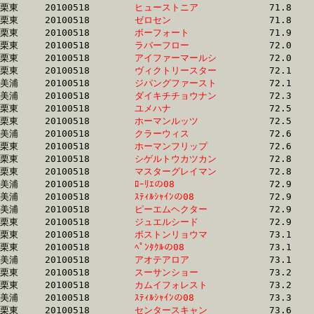
栗東	20100518	
ヒューストニア　　
		71.8	-	54.6	-	36.0	-	18.1

栗東	20100518	
ゼロセン　　　　　
		71.8	-	53.0	-	35.1	-	17.4

栗東	20100518	
ボーフォート　　　
		71.9	-	54.4	-	35.9	-	18.0

栗東	20100518	
ラバーフロー　　　
		72.0	-	53.0	-	34.9	-	17.0

栗東	20100518	
アイファーマールシ
		72.0	-	53.6	-	36.2	-	18.6

栗東	20100518	
ヴィクトリースター
		72.1	-	53.0	-	35.1	-	17.4

美浦	20100518	
ジパングファースト
		72.1	-	54.4	-	36.5	-	18.4

美浦	20100518	
ダイキチチョウナン
		72.3	-	53.5	-	35.5	-	17.8

栗東	20100518	
ユメハナ　　　　　
		72.5	-	51.8	-	34.6	-	17.3

栗東	20100518	
ホーマンルッツ　　
		72.5	-	53.6	-	35.9	-	18.1

美浦	20100518	
クラーウィス　　　
		72.6	-	54.1	-	36.5	-	18.7

栗東	20100518	
ホーマンフリップ　
		72.6	-	53.0	-	35.3	-	18.1

栗東	20100518	
シゲルトウカツカン
		72.8	-	55.5	-	37.9	-	19.0

栗東	20100518	
マスターグレイマン
		72.8	-	51.9	-	34.6	-	17.3

美浦	20100518	
ﾛｰﾘｴの08　　　　　
		72.9	-	54.2	-	36.4	-	18.1

美浦	20100518	
ｽﾃｨﾙｼｬｲﾝの08　　　
		72.9	-	53.1	-	35.0	-	17.1

美浦	20100518	
ピーエムヘクター　
		72.9	-	55.0	-	37.1	-	18.4

栗東	20100518	
ジュエルシード　　
		72.9	-	54.4	-	37.3	-	18.5

栗東	20100518	
ボストンリョウマ　
		73.1	-	54.4	-	36.4	-	18.1

栗東	20100518	
ﾍﾟﾝﾀｸﾙの08　　　　
		73.1	-	54.8	-	37.7	-	18.8

美浦	20100518	
アオテアロア　　　
		73.1	-	55.4	-	37.2	-	18.5

栗東	20100518	
スーサンショー　　
		73.2	-	54.4	-	36.5	-	18.2

栗東	20100518	
カムイフォレスト　
		73.2	-	51.9	-	34.6	-	17.3

美浦	20100518	
ｽﾃｨﾙｼｬｲﾝの08　　　
		73.3	-	53.7	-	35.9	-	17.6

栗東	20100518	
センタースキャン　
		73.6	-	55.2	-	37.1	-	18.5
