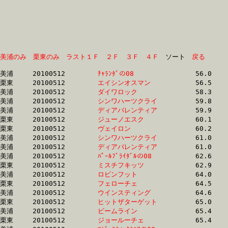
美浦のみ
栗東のみ
ラスト１Ｆ
２Ｆ
３Ｆ
４Ｆ
　ソート　
戻る
美浦	20100512	
ﾁｬﾗﾝﾀﾞの08　　　　
		56.0	-	41.8	-	28.1	-	14.2

栗東	20100512	
エイシンオスマン　
		56.5	-	41.4	-	26.9	-	13.1

美浦	20100512	
ダイワロック　　　
		58.3	-	42.8	-	28.1	-	13.8

美浦	20100512	
シンワハーツクライ
		59.8	-	44.7	-	30.0	-	15.2

美浦	20100512	
ディアバレンティア
		59.9	-	44.8	-	30.1	-	15.3

栗東	20100512	
ジューノエスク　　
		60.1	-	44.5	-	29.9	-	15.1

栗東	20100512	
ヴェイロン　　　　
		60.2	-	44.6	-	29.9	-	15.1

美浦	20100512	
シンワハーツクライ
		61.0	-	45.8	-	30.6	-	15.3

美浦	20100512	
ディアバレンティア
		61.0	-	45.9	-	30.6	-	15.4

美浦	20100512	
ﾊﾟｰﾙﾌﾞﾗｲﾀﾞﾙの08　
		62.6	-	46.5	-	31.4	-	16.2

栗東	20100512	
ミスチフキッツ　　
		62.9	-	47.2	-	31.9	-	16.1

美浦	20100512	
ロビンフット　　　
		64.0	-	47.5	-	31.7	-	16.0

栗東	20100512	
フェローチェ　　　
		64.5	-	47.8	-	32.0	-	16.3

美浦	20100512	
ウインスティング　
		64.6	-	49.1	-	33.2	-	17.1

栗東	20100512	
ヒットザターゲット
		65.0	-	48.6	-	33.4	-	16.1

美浦	20100512	
ビームライン　　　
		65.4	-	49.5	-	33.3	-	17.9

栗東	20100512	
ジョールーチェ　　
		65.4	-	48.6	-	32.6	-	16.5
