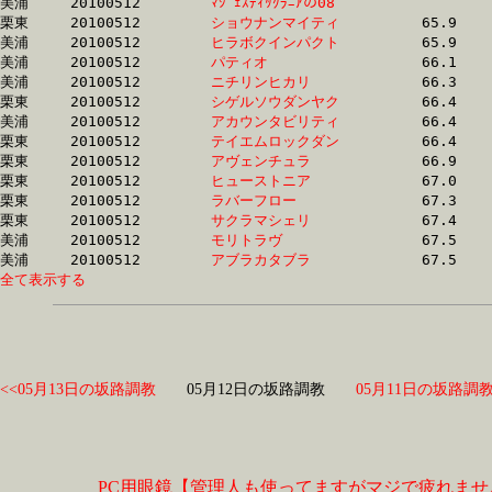
美浦	20100512	
ﾏｼﾞｪｽﾃｨｯｸﾗﾆｱの08　
		65.6	-	50.2	-	34.5	-	17.3

栗東	20100512	
ショウナンマイティ
		65.9	-	48.6	-	32.7	-	16.5

美浦	20100512	
ヒラボクインパクト
		65.9	-	47.8	-	31.6	-	15.6

美浦	20100512	
パティオ　　　　　
		66.1	-	49.0	-	32.4	-	16.9

美浦	20100512	
ニチリンヒカリ　　
		66.3	-	49.1	-	32.9	-	16.6

栗東	20100512	
シゲルソウダンヤク
		66.4	-	48.7	-	31.8	-	15.4

美浦	20100512	
アカウンタビリティ
		66.4	-	49.9	-	33.3	-	17.4

栗東	20100512	
テイエムロックダン
		66.4	-	48.7	-	31.8	-	15.4

栗東	20100512	
アヴェンチュラ　　
		66.9	-	50.9	-	34.1	-	17.1

栗東	20100512	
ヒューストニア　　
		67.0	-	49.5	-	32.3	-	16.0

栗東	20100512	
ラバーフロー　　　
		67.3	-	49.7	-	33.4	-	16.3

栗東	20100512	
サクラマシェリ　　
		67.4	-	49.2	-	33.3	-	17.0

美浦	20100512	
モリトラヴ　　　　
		67.5	-	50.7	-	34.1	-	17.6

美浦	20100512	
アブラカタブラ　　
全て表示する
<<05月13日の坂路調教
05月12日の坂路調教
05月11日の坂路調教
PC用眼鏡【管理人も使ってますがマジで疲れませ