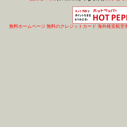
無料ホームページ
無料のクレジットカード
海外格安航空