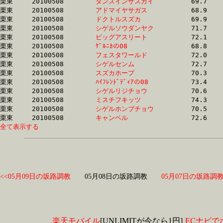
栗東	20100508	
ダンスインザスカイ
		69.7	-	51.9	-	34.7	-	17.5

栗東	20100508	
アドマイヤサガス　
		68.9	-	51.3	-	34.8	-	17.9

栗東	20100508	
ドクトルスズカ　　
		69.9	-	52.3	-	35.4	-	17.8

栗東	20100508	
シゲルソウダンヤク
		71.7	-	53.6	-	35.5	-	17.6

栗東	20100508	
ビッグアスリート　
		72.1	-	53.3	-	35.6	-	17.8

栗東	20100508	
ｹﾞﾙﾆｶの08　　　　
		68.8	-	52.7	-	35.7	-	17.8

栗東	20100508	
フェスタワールド　
		72.0	-	53.4	-	35.7	-	17.9

栗東	20100508	
シゲルセンム　　　
		72.7	-	53.9	-	35.8	-	17.9

栗東	20100508	
スズカホープ　　　
		70.3	-	52.8	-	35.8	-	18.2

栗東	20100508	
ﾊｲﾌﾚﾝﾄﾞﾃﾞｨｱの08　
		73.4	-	53.9	-	36.2	-	18.0

栗東	20100508	
シゲルリジチョウ　
		70.6	-	53.4	-	36.4	-	18.4

栗東	20100508	
ミスチフキッツ　　
		74.3	-	54.4	-	36.5	-	18.3

栗東	20100508	
シゲルホンブチョウ
		70.5	-	53.4	-	36.5	-	18.5

栗東	20100508	
キャンベル　　　　
全て表示する
<<05月09日の坂路調教
05月08日の坂路調教
05月07日の坂路調教
楽天モバイル
[UNLIMITが今なら1円]
ECナビで