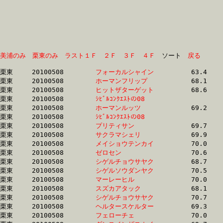
美浦のみ
栗東のみ
ラスト１Ｆ
２Ｆ
３Ｆ
４Ｆ
　ソート　
戻る
栗東	20100508	
フォーカルシャイン
		63.4	-	46.9	-	30.9	-	15.4

栗東	20100508	
ホーマンフリップ　
		68.1	-	50.2	-	33.2	-	16.6

栗東	20100508	
ヒットザターゲット
		68.6	-	50.7	-	33.4	-	16.7

栗東	20100508	
ｼﾋﾞﾙｺﾝｸｴｽﾄの08　　
		68.9	-	50.7	-	33.7	-	16.8

栗東	20100508	
ホーマンルッツ　　
		69.2	-	51.2	-	33.7	-	16.5

栗東	20100508	
ｼﾋﾞﾙｺﾝｸｴｽﾄの08　　
		69.1	-	51.5	-	33.9	-	16.7

栗東	20100508	
プリティサン　　　
		69.7	-	51.2	-	33.9	-	16.8

栗東	20100508	
サクラマシェリ　　
		69.9	-	52.3	-	33.9	-	16.6

栗東	20100508	
メイショウテンカイ
		70.0	-	52.2	-	33.9	-	16.7

栗東	20100508	
ゼロセン　　　　　
		70.6	-	51.4	-	33.9	-	16.8

栗東	20100508	
シゲルチョウサヤク
		68.7	-	51.6	-	34.0	-	16.8

栗東	20100508	
シゲルソウダンヤク
		70.5	-	51.7	-	34.2	-	16.7

栗東	20100508	
マーレーヒル　　　
		70.0	-	51.8	-	34.2	-	16.7

栗東	20100508	
スズカアタック　　
		68.1	-	50.6	-	34.2	-	17.3

栗東	20100508	
シゲルチョウサヤク
		70.7	-	51.7	-	34.3	-	16.7

栗東	20100508	
ヘルタースケルター
		69.3	-	51.7	-	34.3	-	17.3

栗東	20100508	
フェローチェ　　　
		70.0	-	51.9	-	34.5	-	17.3
