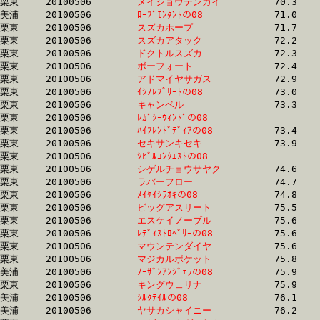
栗東	20100506	
メイショウテンカイ
		70.3	-	51.0	-	33.6	-	16.7

美浦	20100506	
ﾛｰﾌﾞﾓﾝﾀﾝﾄの08　　
		71.0	-	52.1	-	34.6	-	17.3

栗東	20100506	
スズカホープ　　　
		71.7	-	52.5	-	34.7	-	17.2

栗東	20100506	
スズカアタック　　
		72.2	-	53.0	-	35.4	-	17.3

栗東	20100506	
ドクトルスズカ　　
		72.3	-	52.9	-	35.3	-	17.3

栗東	20100506	
ボーフォート　　　
		72.4	-	52.7	-	35.2	-	17.8

栗東	20100506	
アドマイヤサガス　
		72.9	-	53.6	-	35.5	-	17.5

栗東	20100506	
ｲｼﾉﾚﾌﾟﾘｰﾄの08　　
		73.0	-	54.0	-	35.8	-	17.7

栗東	20100506	
キャンベル　　　　
		73.3	-	54.0	-	36.1	-	17.8

栗東	20100506	
ﾚｶﾞｼｰｳｨﾝﾄﾞの08　　
		73.4	-	54.2	-	36.0	-	17.9

栗東	20100506	
ﾊｲﾌﾚﾝﾄﾞﾃﾞｨｱの08　
		73.4	-	55.0	-	37.5	-	18.6

栗東	20100506	
セキサンキセキ　　
		73.9	-	53.7	-	35.5	-	17.3

栗東	20100506	
ｼﾋﾞﾙｺﾝｸｴｽﾄの08　　
		74.5	-	54.4	-	35.7	-	17.1

栗東	20100506	
シゲルチョウサヤク
		74.6	-	54.5	-	35.8	-	17.2

栗東	20100506	
ラバーフロー　　　
		74.7	-	54.6	-	36.3	-	18.0

栗東	20100506	
ﾒｲｹｲｼﾗｵｷの08　　　
		74.8	-	55.2	-	35.7	-	17.9

栗東	20100506	
ビッグアスリート　
		75.5	-	56.4	-	37.5	-	18.6

栗東	20100506	
エスケイノーブル　
		75.6	-	56.4	-	37.5	-	18.6

栗東	20100506	
ﾚﾃﾞｨｽﾄﾛﾍﾞﾘｰの08　
		75.6	-	55.7	-	37.0	-	18.1

栗東	20100506	
マウンテンダイヤ　
		75.6	-	53.8	-	34.5	-	16.8

栗東	20100506	
マジカルポケット　
		75.8	-	56.0	-	37.3	-	18.8

美浦	20100506	
ﾉｰｻﾞﾝｱﾝｼﾞｪﾗの08　
		75.9	-	56.6	-	37.8	-	18.6

栗東	20100506	
キングウェリナ　　
		75.9	-	56.0	-	37.4	-	18.8

美浦	20100506	
ｼﾙｸﾃｲﾙの08　　　　
		76.1	-	56.7	-	37.8	-	18.5

美浦	20100506	
ヤサカシャイニー　
		76.2	-	56.0	-	37.5	-	18.3
