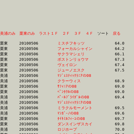
美浦のみ
栗東のみ
ラスト１Ｆ
２Ｆ
３Ｆ
４Ｆ
　ソート　
戻る
栗東	20100506	
ミスチフキッツ　　
		64.0	-	48.0	-	32.7	-	16.4

栗東	20100506	
フォーカルシャイン
		64.2	-	46.9	-	30.6	-	15.2

栗東	20100506	
サクラマシェリ　　
		66.1	-	49.3	-	32.4	-	15.8

栗東	20100506	
ボストンリョウマ　
		67.3	-	50.2	-	33.5	-	16.9

栗東	20100506	
ヴェイロン　　　　
		67.4	-	48.2	-	31.6	-	15.6

栗東	20100506	
ジューノエスク　　
		67.5	-	48.3	-	31.6	-	15.6

美浦	20100506	
ﾏｼﾞｪｽﾃｨｯｸﾗﾆｱの08　
		67.6	-	51.3	-	35.0	-	17.8

美浦	20100506	
クラーウィス　　　
		68.9	-	52.6	-	35.7	-	18.3

栗東	20100506	
ｻﾌｨﾆｱの08　　　　
		69.0	-	50.5	-	33.3	-	16.3

栗東	20100506	
ﾍﾟﾝﾀｸﾙの08　　　　
		69.0	-	50.5	-	33.3	-	16.3

美浦	20100506	
ﾊﾟｰﾙﾌﾞﾗｲﾀﾞﾙの08　
		69.4	-	52.5	-	35.9	-	17.9

美浦	20100506	
ﾏｼﾞｪｽﾃｨｯｸﾗﾆｱの08　
		69.5	-	52.5	-	36.1	-	18.9

美浦	20100506	
ミラクルモーメント
		69.5	-	51.6	-	34.5	-	17.4

美浦	20100506	
ﾏﾝｶﾞｰﾉの08　　　　
		69.6	-	52.7	-	35.5	-	18.2

栗東	20100506	
ﾀｲｷﾐﾙﾌｨｰﾕの08　　
		69.7	-	51.7	-	33.2	-	15.9

栗東	20100506	
ダンスインザスカイ
		69.8	-	51.9	-	34.0	-	17.3

美浦	20100506	
ロジホープ　　　　
		70.0	-	51.6	-	34.0	-	16.6
