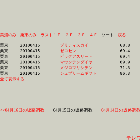
美浦のみ
栗東のみ
ラスト１Ｆ
２Ｆ
３Ｆ
４Ｆ
　ソート　
戻る
栗東	20100415	
プリティスカイ　　
		68.8	-	51.7	-	34.8	-	17.4

栗東	20100415	
ゼロセン　　　　　
		69.4	-	52.4	-	35.2	-	17.7

栗東	20100415	
ビッグアスリート　
		69.4	-	52.4	-	35.2	-	17.7

栗東	20100415	
マウンテンダイヤ　
		69.9	-	50.7	-	33.1	-	16.6

栗東	20100415	
メジロマリシテン　
		71.3	-	51.4	-	33.8	-	16.2

栗東	20100415	
シュプリームギフト
全て表示する
<<04月16日の坂路調教
04月15日の坂路調教
04月14日の坂路調教
テレ