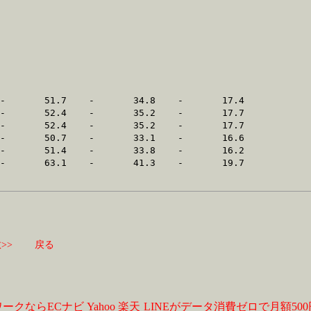
>>
戻る
ワークならECナビ
Yahoo
楽天
LINEがデータ消費ゼロで月額50