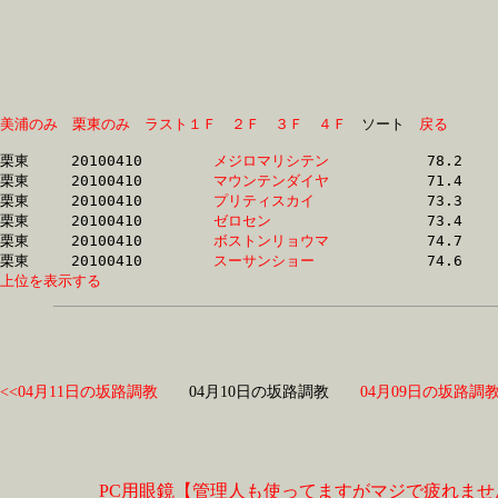
美浦のみ
栗東のみ
ラスト１Ｆ
２Ｆ
３Ｆ
４Ｆ
　ソート　
戻る
栗東	20100410	
メジロマリシテン　
		78.2	-	56.5	-	36.6	-	17.5

栗東	20100410	
マウンテンダイヤ　
		71.4	-	52.1	-	35.1	-	17.6

栗東	20100410	
プリティスカイ　　
		73.3	-	54.3	-	36.2	-	18.2

栗東	20100410	
ゼロセン　　　　　
		73.4	-	54.3	-	36.1	-	18.2

栗東	20100410	
ボストンリョウマ　
		74.7	-	55.2	-	36.6	-	18.5

栗東	20100410	
スーサンショー　　
上位を表示する
<<04月11日の坂路調教
04月10日の坂路調教
04月09日の坂路調教
PC用眼鏡【管理人も使ってますがマジで疲れませ