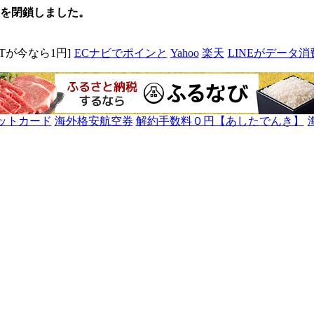
るを閉鎖しました。
MITが今なら1円]
ECナビでポインと
Yahoo
楽天
LINEがデータ消
ットカード
海外格安航空券
解約手数料０円【あしたでんき】