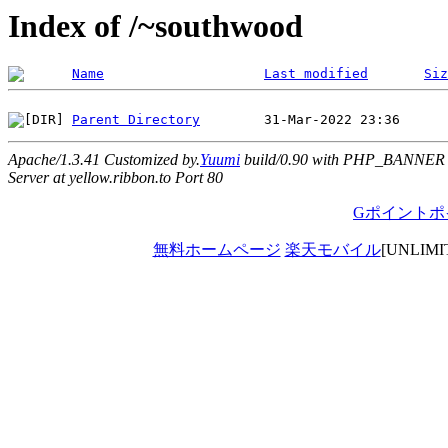
Index of /~southwood
Name
Last modified
Siz
Parent Directory
Apache/1.3.41 Customized by.
Yuumi
build/0.90 with PHP_BANNER
Server at yellow.ribbon.to Port 80
Gポイントポ
無料ホームページ
楽天モバイル
[UNLIM