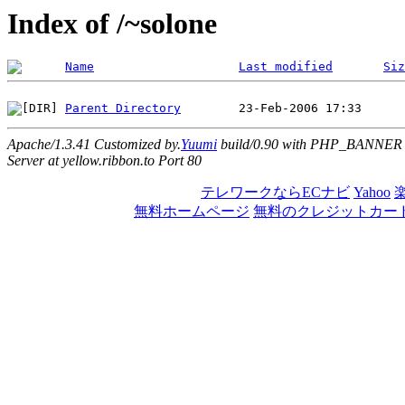
Index of /~solone
Name
Last modified
Siz
Parent Directory
Apache/1.3.41 Customized by.
Yuumi
build/0.90 with PHP_BANNER
Server at yellow.ribbon.to Port 80
テレワークならECナビ
Yahoo
無料ホームページ
無料のクレジットカー