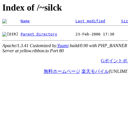
Index of /~silck
Name
Last modified
Siz
Parent Directory
Apache/1.3.41 Customized by.
Yuumi
build/0.90 with PHP_BANNER
Server at yellow.ribbon.to Port 80
Gポイントポ
無料ホームページ
楽天モバイル
[UNLIM