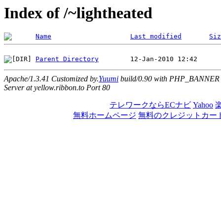
Index of /~lightheated
Name
Last modified
Siz
Parent Directory
Apache/1.3.41 Customized by.
Yuumi
build/0.90 with PHP_BANNER
Server at yellow.ribbon.to Port 80
テレワークならECナビ
Yahoo
無料ホームページ
無料のクレジットカー