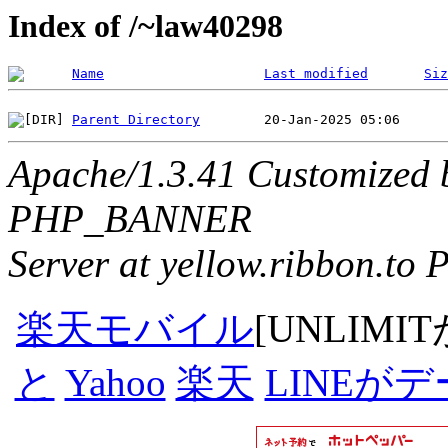
Index of /~law40298
Name
Last modified
Siz
Parent Directory
Apache/1.3.41 Customized 
PHP_BANNER
Server at yellow.ribbon.to 
楽天モバイル
[UNLIMI
と
Yahoo
楽天
LINEが