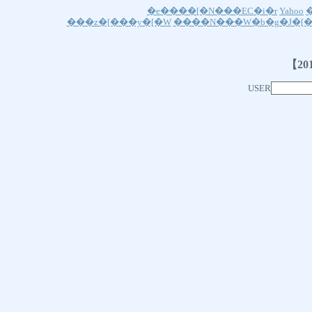
�e����[�N���EC�i�r
Yahoo
���z�[���y�[�W
����N���W�b�g�J�[�
【20
USER