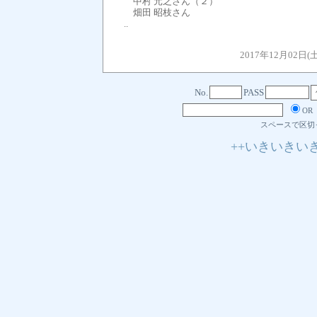
中村 元之さん（２）
畑田 昭枝さん
..
2017年12月02日(
No.
PASS
OR
スペースで区切
++いきいきい