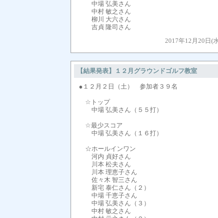
中場 弘美さん
中村 敏之さん
柳川 大六さん
吉貞 隆司さん
2017年12月20日(
【結果発表】１２月グラウンドゴルフ教室
●１２月２日（土） 参加者３９名
☆トップ
中場 弘美さん（５５打）
☆最少スコア
中場 弘美さん（１６打）
☆ホールインワン
河内 貞好さん
川本 松夫さん
川本 理恵子さん
佐々木 智三さん
新宅 泰仁さん（２）
中場 千恵子さん
中場 弘美さん（３）
中村 敏之さん