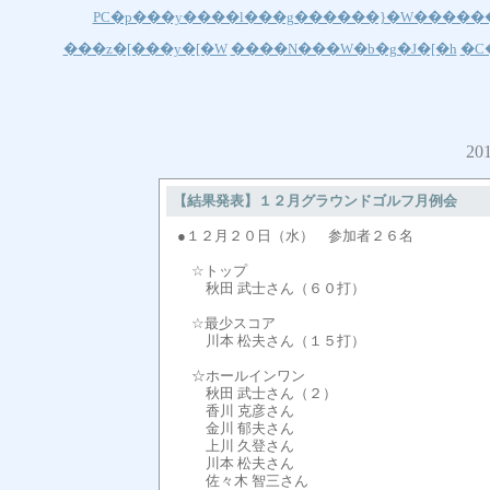
PC�p���y����l���g������}�W�����
���z�[���y�[�W
����N���W�b�g�J�[�h
�C
2
【結果発表】１２月グラウンドゴルフ月例会
●１２月２０日（水） 参加者２６名
☆トップ
秋田 武士さん（６０打）
☆最少スコア
川本 松夫さん（１５打）
☆ホールインワン
秋田 武士さん（２）
香川 克彦さん
金川 郁夫さん
上川 久登さん
川本 松夫さん
佐々木 智三さん