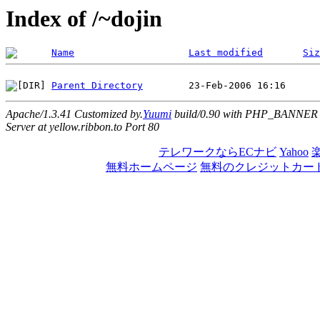
Index of /~dojin
Name
Last modified
Siz
Parent Directory
Apache/1.3.41 Customized by.
Yuumi
build/0.90 with PHP_BANNER
Server at yellow.ribbon.to Port 80
テレワークならECナビ
Yahoo
無料ホームページ
無料のクレジットカー