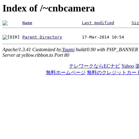
Index of /~cnbcamera
Name
Last modified
Siz
Parent Directory
Apache/1.3.41 Customized by.
Yuumi
build/0.90 with PHP_BANNER
Server at yellow.ribbon.to Port 80
テレワークならECナビ
Yahoo
無料ホームページ
無料のクレジットカー