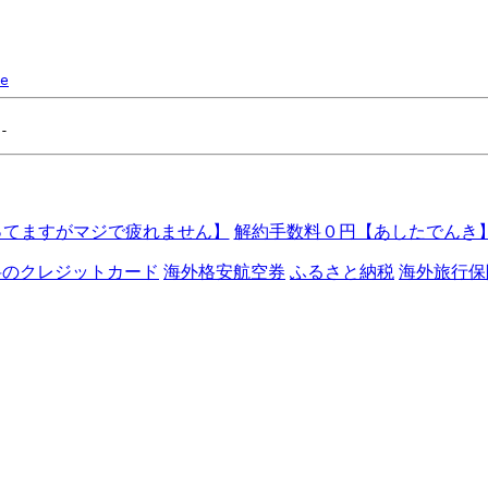
e
ってますがマジで疲れません】
解約手数料０円【あしたでんき
料のクレジットカード
海外格安航空券
ふるさと納税
海外旅行保