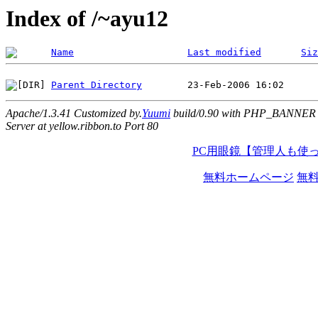
Index of /~ayu12
Name
Last modified
Siz
Parent Directory
Apache/1.3.41 Customized by.
Yuumi
build/0.90 with PHP_BANNER
Server at yellow.ribbon.to Port 80
PC用眼鏡【管理人も使
無料ホームページ
無