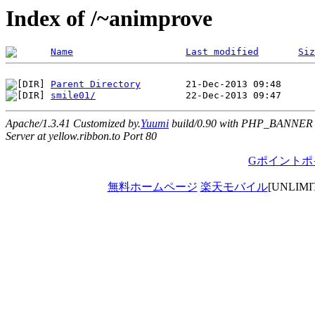
Index of /~animprove
Name
Last modified
Siz
Parent Directory
smile01/
Apache/1.3.41 Customized by.
Yuumi
build/0.90 with PHP_BANNER
Server at yellow.ribbon.to Port 80
Gポイントポ
無料ホームページ
楽天モバイル
[UNLIM